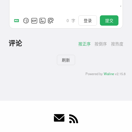
登录
提交
0
字
评论
按正序
按倒序
按热度
刷新
Powered by
Waline
v2.15.8