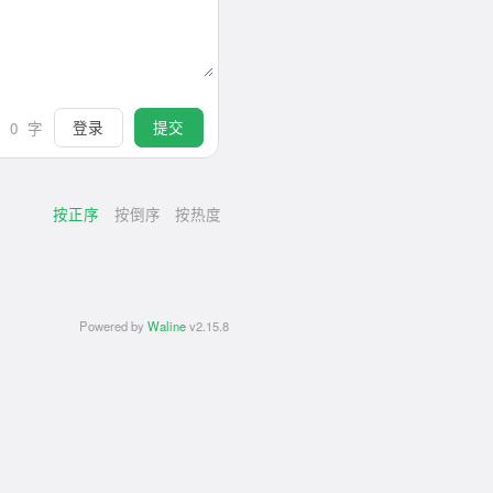
登录
提交
0
字
按正序
按倒序
按热度
Powered by
Waline
v2.15.8