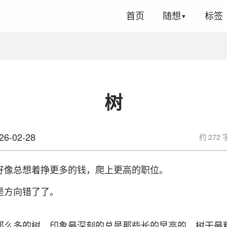
首页
随想
标签
树
26-02-28
约 272 
好像总想着挣更多的钱，爬上更高的职位。
是方向错了了。
那么多的树，印象最深刻的总是那些长的早高的，树干最